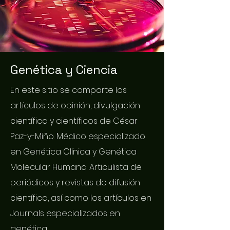
Genética y Ciencia
En este sitio se comparte los
artículos de opinión, divulgación
científica y científicos de César
Paz-y-Miño. Médico especializado
en Genética Clínica y Genética
Molecular Humana. Articulista de
periódicos y revistas de difusión
científica, así como los artículos en
Journals especializados en
genética.