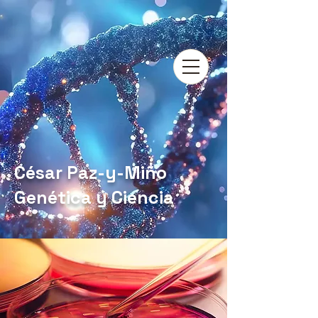
César Paz-y-Miño
Genética y Ciencia