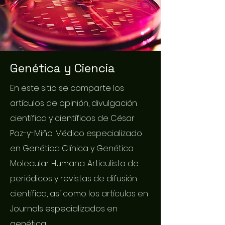
Genética y Ciencia
En este sitio se comparte los
artículos de opinión, divulgación
científica y científicos de César
Paz-y-Miño. Médico especializado
en Genética Clínica y Genética
Molecular Humana. Articulista de
periódicos y revistas de difusión
científica, así como los artículos en
Journals especializados en
genética.