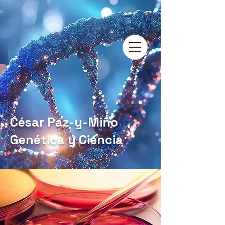
César Paz-y-Miño
Genética y Ciencia