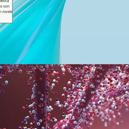
nética
es son
niveles...