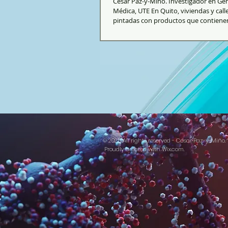
César Paz-y-Miño. Investigador en Ge
Médica, UTE En Quito, viviendas y call
pintadas con productos que contienen 
© 2025 All rights reserved - César Paz-y-Miño.
Proudly created with
Wix.com.