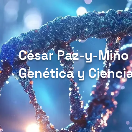
César Paz-y-Miño
Genética y Cienci