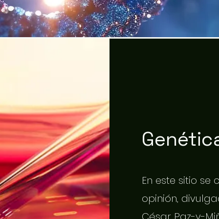
Genética
En este sitio se
opinión, divulgac
César Paz-y-Miñ