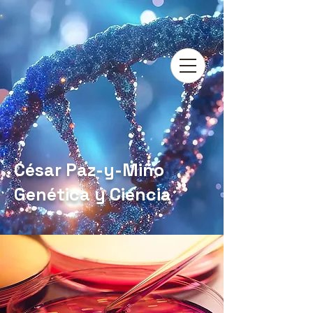
César Paz-y-Miño
Genética y Ciencia