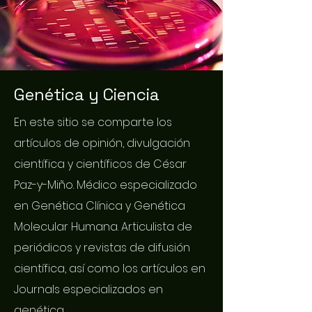
Genética y Ciencia
En este sitio se comparte los
artículos de opinión, divulgación
científica y científicos de César
Paz-y-Miño. Médico especializado
en Genética Clínica y Genética
Molecular Humana. Articulista de
periódicos y revistas de difusión
científica, así como los artículos en
Journals especializados en
genética.