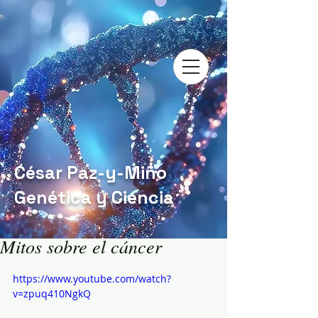
César Paz-y-Miño
Genética y Ciencia
Mitos sobre el cáncer
https://www.youtube.com/watch?
v=zpuq410NgkQ