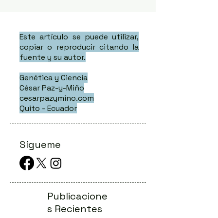
Este artículo se puede utilizar,
copiar o reproducir citando la
fuente y su autor.
Genética y Ciencia
César Paz-y-Miño
cesarpazymino.com
Quito - Ecuador
Sígueme
Publicacione
s Recientes