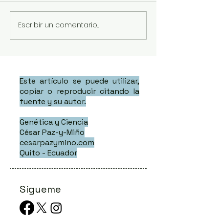
Escribir un comentario...
Este artículo se puede utilizar,
copiar o reproducir citando la
fuente y su autor.
Genética y Ciencia
César Paz-y-Miño
cesarpazymino.com
Quito - Ecuador
Sígueme