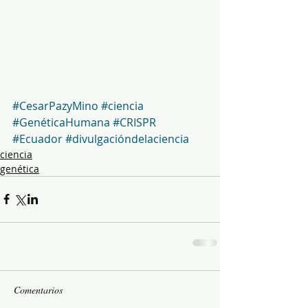
#CesarPazyMino
#ciencia
#GenéticaHumana
#CRISPR
#Ecuador
#divulgacióndelaciencia
ciencia
genética
Comentarios