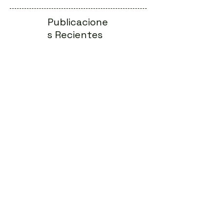
Publicacione
s Recientes
La verdadera independencia se escribe
en el genoma
Cuando el sistema financiero convierte
a la víctima en sospechoso
La odisea del diagnóstico en las
llamadas enfermedades raras
Conferencias Online: eventos genéticos
digitales al alcance de todos
Principios de la Terapia Génica:
Funcionamiento y Beneficios