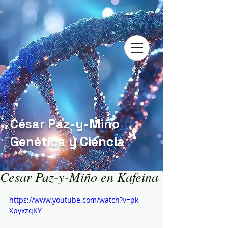
César Paz-y-Miño
Genética y Ciencia
Cesar Paz-y-Miño en Kafeina
https://www.youtube.com/watch?v=pk-
XpyxzqKY