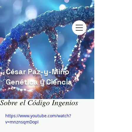
César Paz-y-Miño
Genética y Ciencia
Sobre el Código Ingenios
https://www.youtube.com/watch?
v=mnznsqmDopI