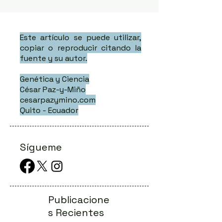
Este artículo se puede utilizar,
copiar o reproducir citando la
fuente y su autor.
Genética y Ciencia
César Paz-y-Miño
cesarpazymino.com
Quito - Ecuador
Sígueme
Publicacione
s Recientes