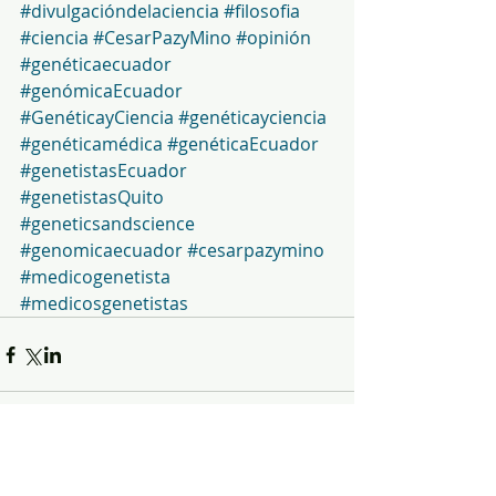
#divulgacióndelaciencia
#filosofia
#ciencia
#CesarPazyMino
#opinión
#genéticaecuador
#genómicaEcuador
#GenéticayCiencia
#genéticayciencia
#genéticamédica
#genéticaEcuador
#genetistasEcuador
#genetistasQuito
#geneticsandscience
#genomicaecuador
#cesarpazymino
#medicogenetista
#medicosgenetistas