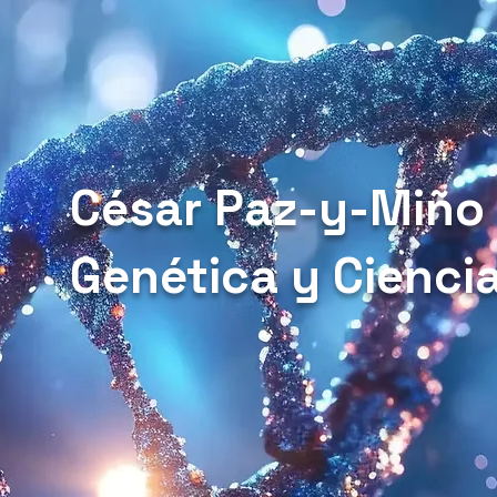
César Paz-y-Miño
Genética y Cienci