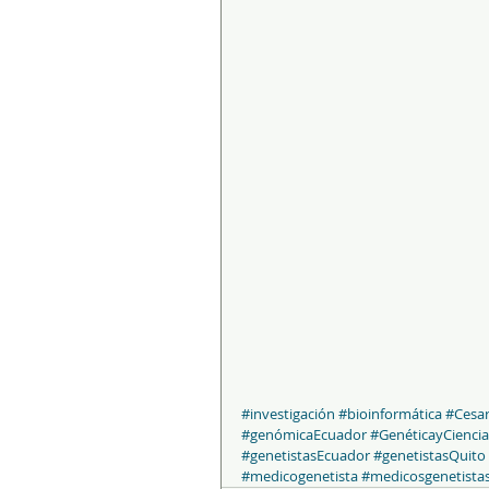
#investigación
#bioinformática
#Cesa
#genómicaEcuador
#GenéticayCiencia
#genetistasEcuador
#genetistasQuito
#medicogenetista
#medicosgenetista