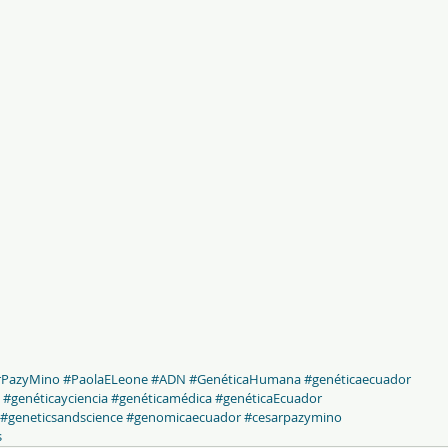
rPazyMino
#PaolaELeone
#ADN
#GenéticaHumana
#genéticaecuador
#genéticayciencia
#genéticamédica
#genéticaEcuador
#geneticsandscience
#genomicaecuador
#cesarpazymino
s