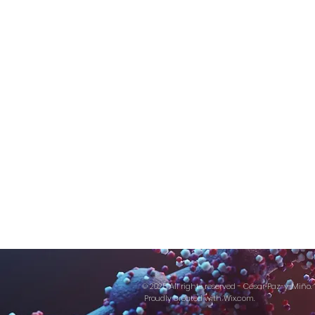
© 2025 All rights reserved - César Paz-y-Miño.
Proudly created with
Wix.com.