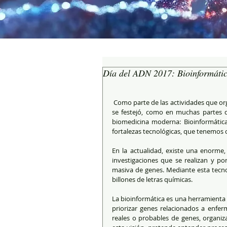
Día del ADN 2017: Bioinformáti
 Como parte de las actividades que organiza el Centro de Investigación Genética y Genómica de la UTE, este año 
se festejó, como en muchas partes d
biomedicina moderna: Bioinformática 
fortalezas tecnológicas, que tenemos 
En la actualidad, existe una enorme, 
investigaciones que se realizan y po
masiva de genes. Mediante esta tecnol
billones de letras químicas. 
La bioinformática es una herramienta c
priorizar genes relacionados a enfe
reales o probables de genes, organiza