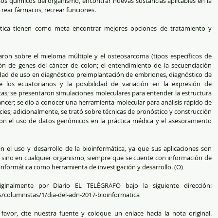
os químicos del organismo, encontrar nuevas sustancias aplicables en la 
rear fármacos, recrear funciones. 
tica tienen como meta encontrar mejores opciones de tratamiento y 
saron sobre el mieloma múltiple y el osteosarcoma (tipos específicos de 
ación de genes del cáncer de colon; el entendimiento de la secuenciación 
lidad de uso en diagnóstico preimplantación de embriones, diagnóstico de 
de los ecuatorianos y la posibilidad de variación en la expresión de 
s; se presentaron simulaciones moleculares para entender la estructura 
ncer; se dio a conocer una herramienta molecular para análisis rápido de 
es; adicionalmente, se trató sobre técnicas de pronóstico y construcción 
n el uso de datos genómicos en la práctica médica y el asesoramiento 
el uso y desarrollo de la bioinformática, ya que sus aplicaciones son 
sino en cualquier organismo, siempre que se cuente con información de 
nformática como herramienta de investigación y desarrollo. (O)
iginalmente por Diario EL TELÉGRAFO bajo la siguiente dirección: 
s/columnistas/1/dia-del-adn-2017-bioinformatica
avor, cite nuestra fuente y coloque un enlace hacia la nota original. 