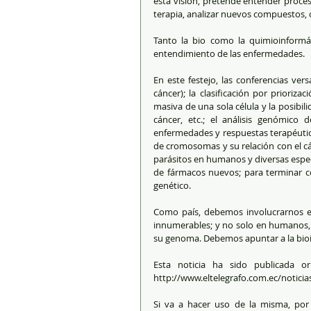
esta visión, pretende entender proces
terapia, analizar nuevos compuestos, c
Tanto la bio como la quimioinformá
entendimiento de las enfermedades. 
En este festejo, las conferencias ver
cáncer); la clasificación por prioriz
masiva de una sola célula y la posibi
cáncer, etc.; el análisis genómico 
enfermedades y respuestas terapéutica
de cromosomas y su relación con el cá
parásitos en humanos y diversas especi
de fármacos nuevos; para terminar co
genético. 
Como país, debemos involucrarnos en 
innumerables; y no solo en humanos, 
su genoma. Debemos apuntar a la bioi
Esta noticia ha sido publicada or
http://www.eltelegrafo.com.ec/noticia
Si va a hacer uso de la misma, por f