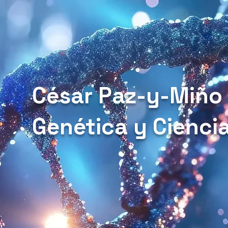
César Paz-y-Miño
Genética y Cienci