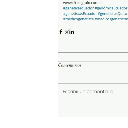
www.eltelegrafo.com.ec
#genéticaecuador
#genómicaEcuador
#genetistasEcuador
#genetistasQuito
#medicogenetista
#medicosgenetista
Comentarios
Escribir un comentario...