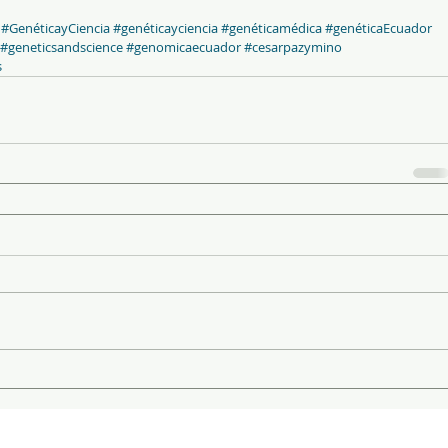
#GenéticayCiencia
#genéticayciencia
#genéticamédica
#genéticaEcuador
#geneticsandscience
#genomicaecuador
#cesarpazymino
s