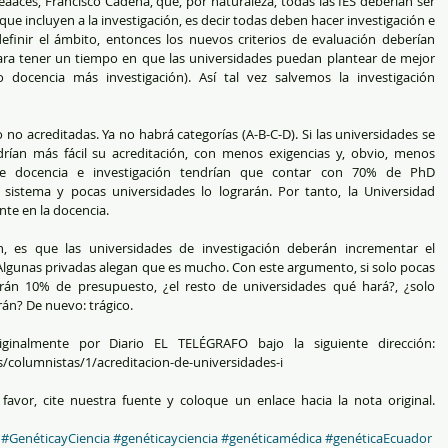
aces, Francisco Cadena, que, por naturaleza, todas las IES deberían ser 
 que incluyen a la investigación, es decir todas deben hacer investigación e 
redefinir el ámbito, entonces los nuevos criterios de evaluación deberían 
para tener un tiempo en que las universidades puedan plantear de mejor 
docencia más investigación). Así tal vez salvemos la investigación 
 no acreditadas. Ya no habrá categorías (A-B-C-D). Si las universidades se 
ían más fácil su acreditación, con menos exigencias y, obvio, menos 
e docencia e investigación tendrían que contar con 70% de PhD 
l sistema y pocas universidades lo lograrán. Por tanto, la Universidad 
te en la docencia.
ón, es que las universidades de investigación deberán incrementar el 
Algunas privadas alegan que es mucho. Con este argumento, si solo pocas 
rán 10% de presupuesto, ¿el resto de universidades qué hará?, ¿solo 
rán? De nuevo: trágico.
iginalmente por Diario EL TELÉGRAFO bajo la siguiente dirección: 
s/columnistas/1/acreditacion-de-universidades-i
avor, cite nuestra fuente y coloque un enlace hacia la nota original. 
#GenéticayCiencia
#genéticayciencia
#genéticamédica
#genéticaEcuador