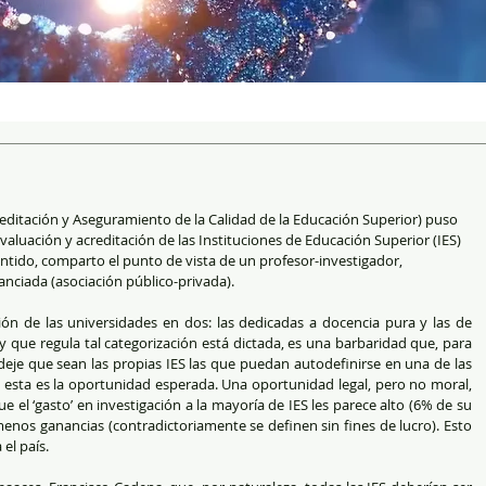
reditación y Aseguramiento de la Calidad de la Educación Superior) puso 
valuación y acreditación de las Instituciones de Educación Superior (IES) 
sentido, comparto el punto de vista de un profesor-investigador, 
anciada (asociación público-privada).
ón de las universidades en dos: las dedicadas a docencia pura y las de 
y que regula tal categorización está dictada, es una barbaridad que, para 
deje que sean las propias IES las que puedan autodefinirse en una de las 
, esta es la oportunidad esperada. Una oportunidad legal, pero no moral, 
e el ‘gasto’ en investigación a la mayoría de IES les parece alto (6% de su 
enos ganancias (contradictoriamente se definen sin fines de lucro). Esto 
el país. 