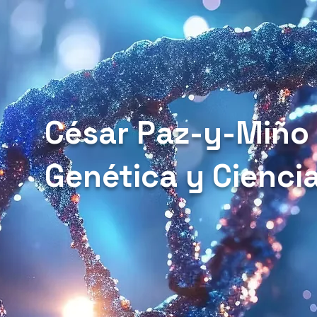
César Paz-y-Miño
Genética y Cienci