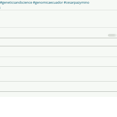
#geneticsandscience
#genomicaecuador
#cesarpazymino
s