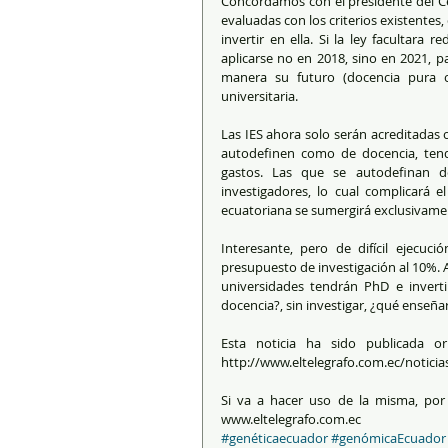
Concordamos con el presidente del Cea
evaluadas con los criterios existentes,
invertir en ella. Si la ley facultara 
aplicarse no en 2018, sino en 2021, 
manera su futuro (docencia pura o 
universitaria. 
Las IES ahora solo serán acreditadas o
autodefinen como de docencia, tendr
gastos. Las que se autodefinan d
investigadores, lo cual complicará e
ecuatoriana se sumergirá exclusivamen
Interesante, pero de difícil ejecuci
presupuesto de investigación al 10%. 
universidades tendrán PhD e inverti
docencia?, sin investigar, ¿qué enseña
Esta noticia ha sido publicada or
http://www.eltelegrafo.com.ec/noticia
Si va a hacer uso de la misma, por f
www.eltelegrafo.com.ec
#genéticaecuador
#genómicaEcuador