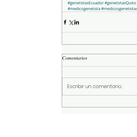
#genetistasEcuador
#genetistasQuito
#medicogenetista
#medicosgenetista
Comentarios
Escribir un comentario...