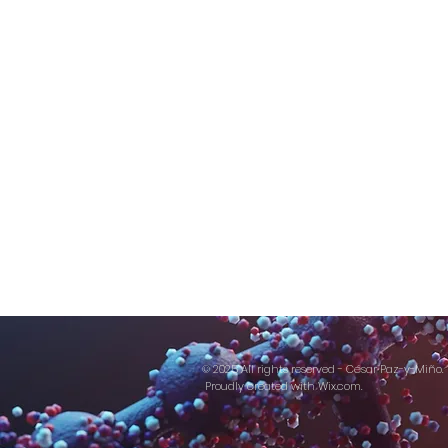
© 2025 All rights reserved - César Paz-y-Miño.
Proudly created with
Wix.com.