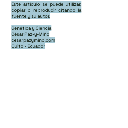
Este artículo se puede utilizar,
copiar o reproducir citando la
fuente y su autor.
Genética y Ciencia
César Paz-y-Miño
cesarpazymino.com
Quito - Ecuador
Sígueme
Publicacione
s Recientes
La odisea del diagnóstico en las
llamadas enfermedades raras