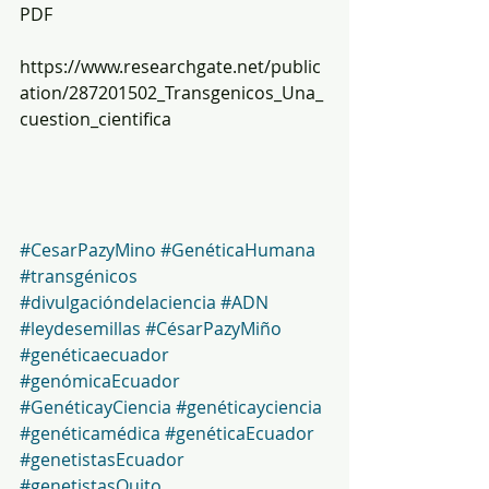
PDF 
https://www.researchgate.net/public
ation/287201502_Transgenicos_Una_
cuestion_cientifica 
#CesarPazyMino
#GenéticaHumana
#transgénicos
#divulgacióndelaciencia
#ADN
#leydesemillas
#CésarPazyMiño
#genéticaecuador
#genómicaEcuador
#GenéticayCiencia
#genéticayciencia
#genéticamédica
#genéticaEcuador
#genetistasEcuador
#genetistasQuito