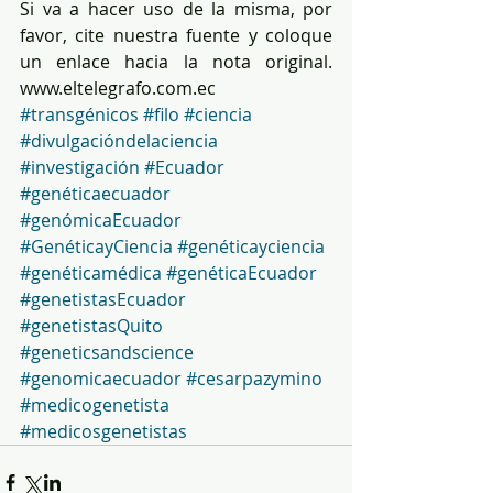
Si va a hacer uso de la misma, por 
favor, cite nuestra fuente y coloque 
un enlace hacia la nota original. 
www.eltelegrafo.com.ec
#transgénicos
#filo
#ciencia
#divulgacióndelaciencia
#investigación
#Ecuador
#genéticaecuador
#genómicaEcuador
#GenéticayCiencia
#genéticayciencia
#genéticamédica
#genéticaEcuador
#genetistasEcuador
#genetistasQuito
#geneticsandscience
#genomicaecuador
#cesarpazymino
#medicogenetista
#medicosgenetistas