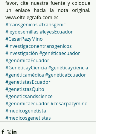
favor, cite nuestra fuente y coloque 
un enlace hacia la nota original. 
www.eltelegrafo.com.ec
#transgénicos
#transgenic
#leydesemillas
#leyesEcuador
#CesarPazyMino
#investigaconentransgenicos
#investigación
#genéticaecuador
#genómicaEcuador
#GenéticayCiencia
#genéticayciencia
#genéticamédica
#genéticaEcuador
#genetistasEcuador
#genetistasQuito
#geneticsandscience
#genomicaecuador
#cesarpazymino
#medicogenetista
#medicosgenetistas