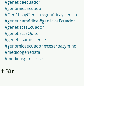
#genéticaecuador
#genómicaEcuador
#GenéticayCiencia
#genéticayciencia
#genéticamédica
#genéticaEcuador
#genetistasEcuador
#genetistasQuito
#geneticsandscience
#genomicaecuador
#cesarpazymino
#medicogenetista
#medicosgenetistas
Comentarios