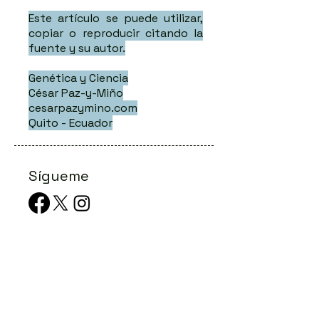
Este artículo se puede utilizar,
copiar o reproducir citando la
fuente y su autor.
Genética y Ciencia
César Paz-y-Miño
cesarpazymino.com
Quito - Ecuador
Sígueme
Publicacione
s Recientes
La verdadera independencia se escribe