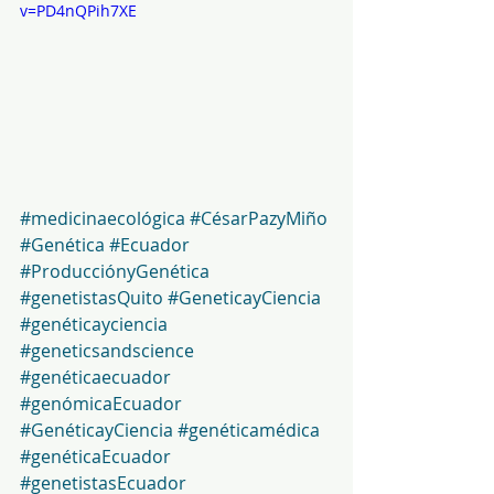
v=PD4nQPih7XE
#medicinaecológica
#CésarPazyMiño
#Genética
#Ecuador
#ProducciónyGenética
#genetistasQuito
#GeneticayCiencia
#genéticayciencia
#geneticsandscience
#genéticaecuador
#genómicaEcuador
#GenéticayCiencia
#genéticamédica
#genéticaEcuador
#genetistasEcuador