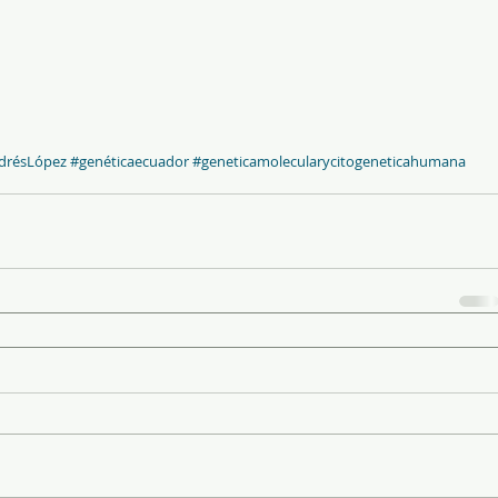
drésLópez
#genéticaecuador
#geneticamolecularycitogeneticahumana