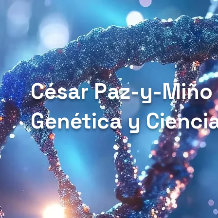
César Paz-y-Miño
Genética y Cienci