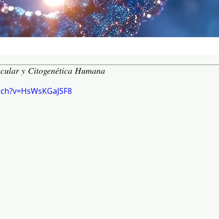
ecular y Citogenética Humana
tch?v=HsWsKGaJSF8