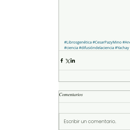
#Librosgenética
#CesarPazyMino
#An
#ciencia
#difusióndelaciencia
#Yachay
Comentarios
Escribir un comentario...