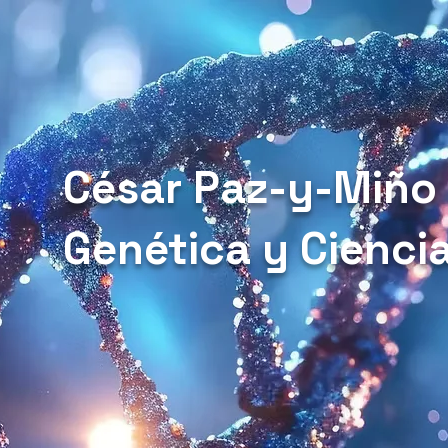
César Paz-y-Miño
Genética y Cienci