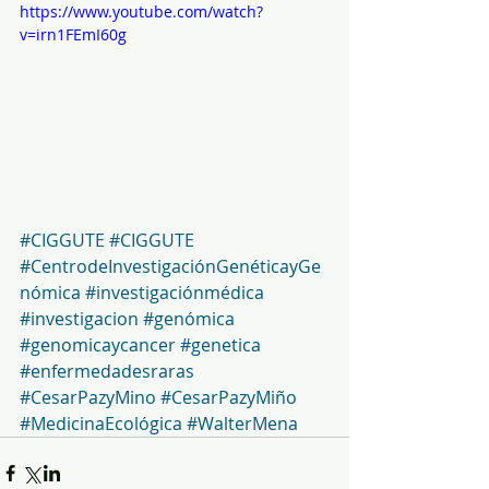
https://www.youtube.com/watch?
v=irn1FEmI60g
#CIGGUTE
#CIGGUTE
#CentrodeInvestigaciónGenéticayGe
nómica
#investigaciónmédica
#investigacion
#genómica
#genomicaycancer
#genetica
#enfermedadesraras
#CesarPazyMino
#CesarPazyMiño
#MedicinaEcológica
#WalterMena