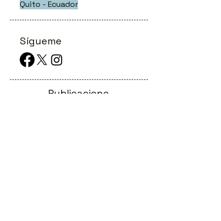
Quito - Ecuador
Sígueme
Publicacione
s Recientes
Cuando el sistema financiero convierte
a la víctima en sospechoso
La odisea del diagnóstico en las
llamadas enfermedades raras
Conferencias Online: eventos genéticos
digitales al alcance de todos