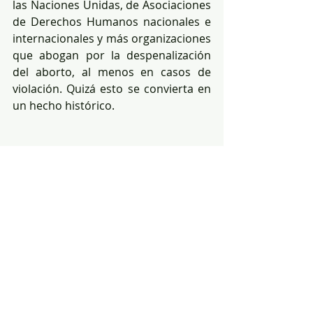
las Naciones Unidas, de Asociaciones 
de Derechos Humanos nacionales e 
internacionales y más organizaciones 
que abogan por la despenalización 
del aborto, al menos en casos de 
violación. Quizá esto se convierta en 
un hecho histórico.
#aborto
#abortolibre
#abortoporviolacion
#COIP
#COIPyaborto
#COIPyabortoporviolacion
#riesgosgeneticostrasunaviolacion
#AsambleaNacionalEcuador
#CesarPazyMino
#CesarPazyMiño
#GeneticayCiencia