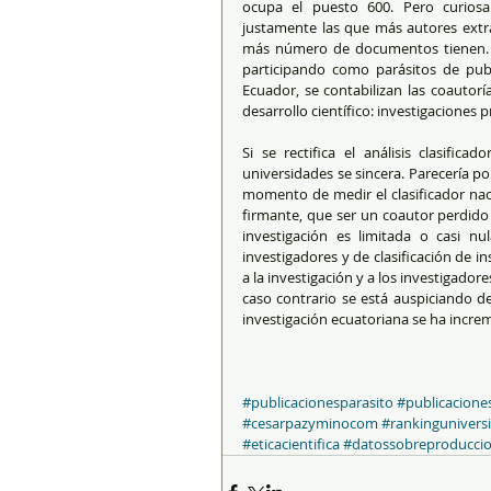
ocupa el puesto 600. Pero curiosam
justamente las que más autores extra
más número de documentos tienen. E
participando como parásitos de publi
Ecuador, se contabilizan las coautorí
desarrollo científico: investigaciones 
Si se rectifica el análisis clasifica
universidades se sincera. Parecería po
momento de medir el clasificador nac
firmante, que ser un coautor perdido 
investigación es limitada o casi nul
investigadores y de clasificación de i
a la investigación y a los investigador
caso contrario se está auspiciando de
investigación ecuatoriana se ha incre
#publicacionesparasito
#publicacione
#cesarpazyminocom
#rankingunivers
#eticacientifica
#datossobreproduccion