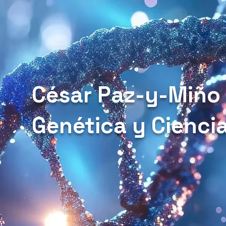
César Paz-y-Miño
Genética y Cienci