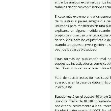
entre los amigos extranjeros y los i
trabajos científicos con filiaciones ecu
El caso más extremo entre los generad
de muestras a países amigos o a cient
utilizados para mostrarlos en una pub
explicarse en alguna medida cuando 
propio país o se usa una tecnología c
de servicios, pero no es justificable d
cuando la supuesta investigación no se
peor de los casos biosaqueo.
Estas formas de publicación mal ha
supuestos investigadores como coauto
definitiva provocan una desequilibrada 
Para demostrar estas formas cuasi fra
aparecidas en la base de datos más po
lo expuesto.
Ecuador está en el puesto 90 entre 
una cifra mayor de 18.818 documentos.
nos citan sucesivamente a los autores
Estados Unidos que es de 2077. Entre 