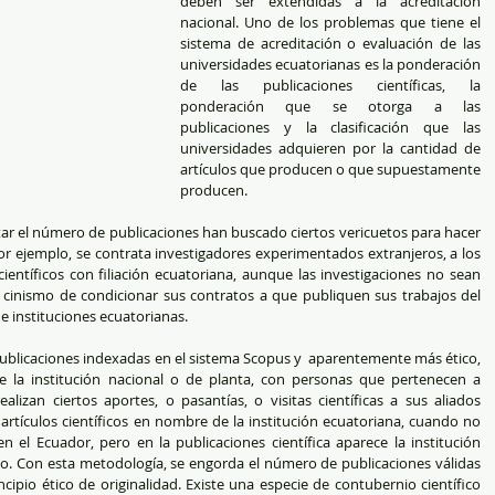
deben ser extendidas a la acreditación 
nacional. Uno de los problemas que tiene el 
sistema de acreditación o evaluación de las 
universidades ecuatorianas es la ponderación 
de las publicaciones científicas, la 
ponderación que se otorga a las 
publicaciones y la clasificación que las 
universidades adquieren por la cantidad de 
artículos que producen o que supuestamente 
producen.
r el número de publicaciones han buscado ciertos vericuetos para hacer 
or ejemplo, se contrata investigadores experimentados extranjeros, a los 
 científicos con filiación ecuatoriana, aunque las investigaciones no sean 
al cinismo de condicionar sus contratos a que publiquen sus trabajos del 
e instituciones ecuatorianas.
blicaciones indexadas en el sistema Scopus y  aparentemente más ético, 
e la institución nacional o de planta, con personas que pertenecen a 
alizan ciertos aportes, o pasantías, o visitas científicas a sus aliados 
artículos científicos en nombre de la institución ecuatoriana, cuando no 
n el Ecuador, pero en la publicaciones científica aparece la institución 
o. Con esta metodología, se engorda el número de publicaciones válidas 
ncipio ético de originalidad. Existe una especie de contubernio científico 