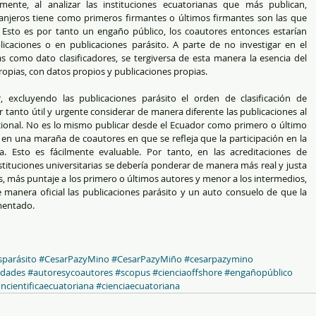
ente, al analizar las instituciones ecuatorianas que más publican, 
njeros tiene como primeros firmantes o últimos firmantes son las que 
sto es por tanto un engaño público, los coautores entonces estarían 
caciones o en publicaciones parásito. A parte de no investigar en el 
as como dato clasificadores, se tergiversa de esta manera la esencia del 
propias, con datos propios y publicaciones propias.  
dor, excluyendo las publicaciones parásito el orden de clasificación de 
r tanto útil y urgente considerar de manera diferente las publicaciones al 
ional. No es lo mismo publicar desde el Ecuador como primero o último 
en una maraña de coautores en que se refleja que la participación en la 
a. Esto es fácilmente evaluable. Por tanto, en las acreditaciones de 
nstituciones universitarias se debería ponderar de manera más real y justa 
es, más puntaje a los primero o últimos autores y menor a los intermedios, 
 manera oficial las publicaciones parásito y un auto consuelo de que la 
mentado.  
sparásito
#CesarPazyMino
#CesarPazyMiño
#cesarpazymino
idades
#autoresycoautores
#scopus
#cienciaoffshore
#engañopúblico
cientificaecuatoriana
#cienciaecuatoriana