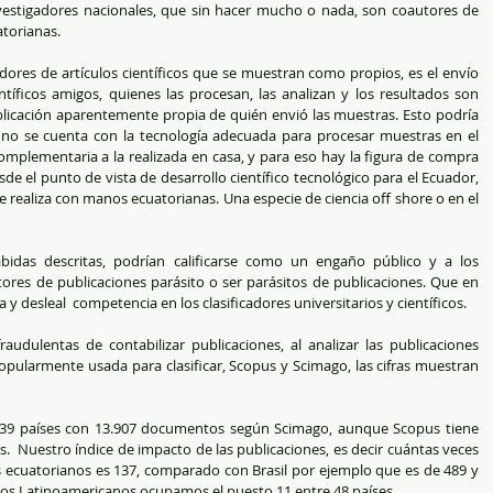
nvestigadores nacionales, que sin hacer mucho o nada, son coautores de 
atorianas.
ores de artículos científicos que se muestran como propios, es el envío 
íficos amigos, quienes las procesan, las analizan y los resultados son 
licación aparentemente propia de quién envió las muestras. Esto podría 
no se cuenta con la tecnología adecuada para procesar muestras en el 
omplementaria a la realizada en casa, y para eso hay la figura de compra 
esde el punto de vista de desarrollo científico tecnológico para el Ecuador, 
 realiza con manos ecuatorianas. Una especie de ciencia off shore o en el 
bidas descritas, podrían calificarse como un engaño público y a los 
res de publicaciones parásito o ser parásitos de publicaciones. Que en 
y desleal  competencia en los clasificadores universitarios y científicos.   
udulentas de contabilizar publicaciones, al analizar las publicaciones 
pularmente usada para clasificar, Scopus y Scimago, las cifras muestran 
239 países con 13.907 documentos según Scimago, aunque Scopus tiene 
  Nuestro índice de impacto de las publicaciones, es decir cuántas veces 
 ecuatorianos es 137, comparado con Brasil por ejemplo que es de 489 y 
los Latinoamericanos ocupamos el puesto 11 entre 48 países.