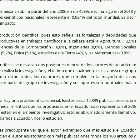
mpieza a subir a partir del año 2006 en un 453%, declina algo en el 2018 y 
s científicos nacionales representa el 0,034% del total mundial. Es decir 
 impacto.
roducción científica, pues esto refleja las fortalezas y debilidades que 
uctivas en trabajos científicos a la cabeza está la Agricultura, (13,5%) 
iencias de la Computación (10,8%), Ingenierías (8,6%), Ciencias Sociales 
(5,2%), Física (5,1%), estudios de la Tierra (4%) y las Matemáticas (3,8%).
tíficas se destacan dos posiciones dentro de los autores de un artículo: 
realiza la investigación y el último que usualmente es el cabeza de grupo 
medio están todos los coautores que cumplen en la mayoría de casos 
son parte del grupo de investigación y sus aportes son puntuales más o 
dor hay una problemática especial. Existen unas 12.899 publicaciones sobre 
áneos, mientras que las producidas en el Ecuador solo representan el 20% 
 están en el ambiente investigativo esto es abrumadoramente llamativo, 
diamos a Ecuador, nos lo estudian.
 es preocupante ver que el autor extranjero que más estudia el Ecuador 
ién el autor ecuatoriano con más publicaciones ronda los 100 artículos y 