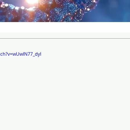
tch?v=wUwIN77_dyI