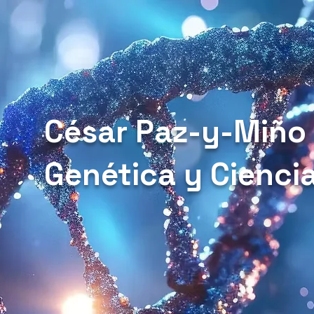
César Paz-y-Miño
Genética y Cienci