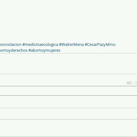
orviolacion
#medicinaecologica
#WalterMena
#CesarPazyMIno
ortoyderechos
#abortoymujeres