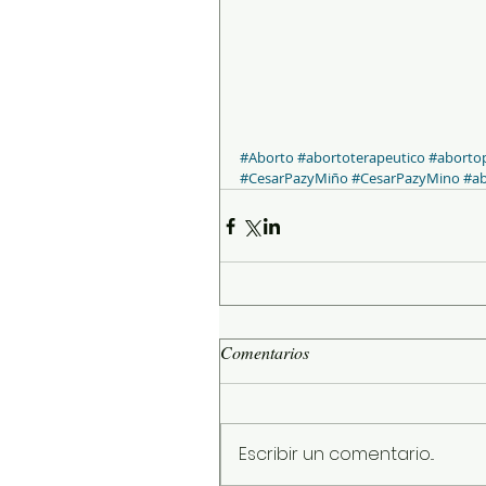
#Aborto
#abortoterapeutico
#abortop
#CesarPazyMiño
#CesarPazyMino
#ab
Comentarios
Escribir un comentario...