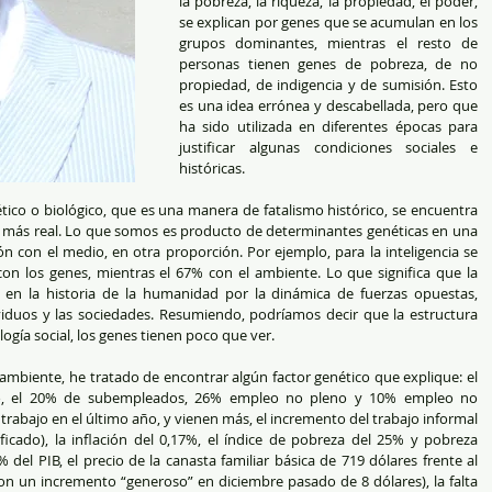
la pobreza, la riqueza, la propiedad, el poder, 
se explican por genes que se acumulan en los 
grupos dominantes, mientras el resto de 
personas tienen genes de pobreza, de no 
propiedad, de indigencia y de sumisión. Esto 
es una idea errónea y descabellada, pero que 
ha sido utilizada en diferentes épocas para 
justificar algunas condiciones sociales e 
históricas.
co o biológico, que es una manera de fatalismo histórico, se encuentra 
 y más real. Lo que somos es producto de determinantes genéticas en una 
ión con el medio, en otra proporción. Por ejemplo, para la inteligencia se 
n los genes, mientras el 67% con el ambiente. Lo que significa que la 
 en la historia de la humanidad por la dinámica de fuerzas opuestas, 
ividuos y las sociedades. Resumiendo, podríamos decir que la estructura 
ogía social, los genes tienen poco que ver.
mbiente, he tratado de encontrar algún factor genético que explique: el 
, el 20% de subempleados, 26% empleo no pleno y 10% empleo no 
trabajo en el último año, y vienen más, el incremento del trabajo informal 
icado), la inflación del 0,17%, el índice de pobreza del 25% y pobreza 
el PIB, el precio de la canasta familiar básica de 719 dólares frente al 
con un incremento “generoso” en diciembre pasado de 8 dólares), la falta 