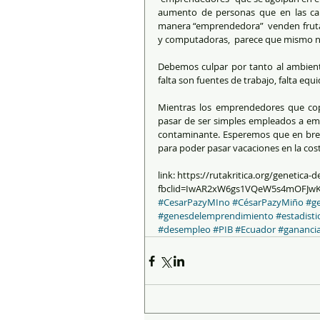
aumento de personas que en las call
manera “emprendedora”  venden frutas,
y computadoras,  parece que mismo no
Debemos culpar por tanto al ambiente
falta son fuentes de trabajo, falta equi
Mientras los emprendedores que copan
pasar de ser simples empleados a em
contaminante. Esperemos que en brev
para poder pasar vacaciones en la cos
link: https://rutakritica.org/genetica
fbclid=IwAR2xW6gs1VQeW5s4mOFJwK
#CesarPazyMIno
#CésarPazyMiño
#ge
#genesdelemprendimiento
#estadisti
#desempleo
#PIB
#Ecuador
#gananci