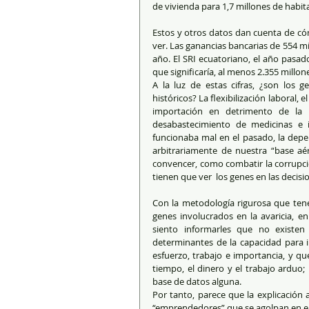
de vivienda para 1,7 millones de habit
Estos y otros datos dan cuenta de cóm
ver. Las ganancias bancarias de 554 mi
año. El SRI ecuatoriano, el año pas
que significaría, al menos 2.355 millon
A la luz de estas cifras, ¿son los g
históricos? La flexibilización laboral, el
importación en detrimento de la p
desabastecimiento de medicinas e 
funcionaba mal en el pasado, la depen
arbitrariamente de nuestra “base aér
convencer, como combatir la corrupció
tienen que ver  los genes en las decisio
Con la metodología rigurosa que tene
genes involucrados en la avaricia, en l
siento informarles que no existen
determinantes de la capacidad para i
esfuerzo, trabajo e importancia, y qu
tiempo, el dinero y el trabajo arduo;
base de datos alguna.
Por tanto, parece que la explicación a
“emprendedores” que se agolpan en el 