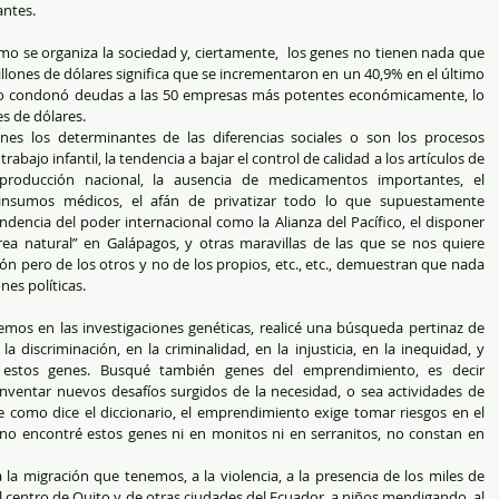
antes.
o se organiza la sociedad y, ciertamente,  los genes no tienen nada que 
llones de dólares significa que se incrementaron en un 40,9% en el último 
ado condonó deudas a las 50 empresas más potentes económicamente, lo 
es de dólares.
enes los determinantes de las diferencias sociales o son los procesos 
 trabajo infantil, la tendencia a bajar el control de calidad a los artículos de 
roducción nacional, la ausencia de medicamentos importantes, el 
insumos médicos, el afán de privatizar todo lo que supuestamente 
dencia del poder internacional como la Alianza del Pacífico, el disponer 
ea natural” en Galápagos, y otras maravillas de las que se nos quiere 
n pero de los otros y no de los propios, etc., etc., demuestran que nada 
nes políticas.
mos en las investigaciones genéticas, realicé una búsqueda pertinaz de 
a discriminación, en la criminalidad, en la injusticia, en la inequidad, y 
 estos genes. Busqué también genes del emprendimiento, es decir 
nventar nuevos desafíos surgidos de la necesidad, o sea actividades de 
e como dice el diccionario, el emprendimiento exige tomar riesgos en el 
 no encontré estos genes ni en monitos ni en serranitos, no constan en 
 la migración que tenemos, a la violencia, a la presencia de los miles de 
centro de Quito y de otras ciudades del Ecuador, a niños mendigando, al 