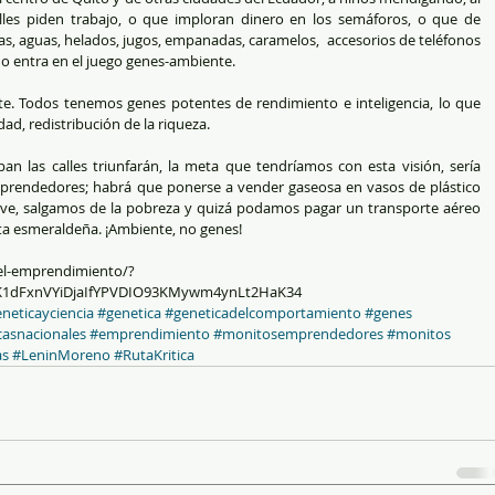
es piden trabajo, o que imploran dinero en los semáforos, o que de  
 aguas, helados, jugos, empanadas, caramelos,  accesorios de teléfonos 
 entra en el juego genes-ambiente. 
. Todos tenemos genes potentes de rendimiento e inteligencia, lo que  
dad, redistribución de la riqueza. 
 las calles triunfarán, la meta que tendríamos con esta visión, sería 
prendedores; habrá que ponerse a vender gaseosa en vasos de plástico 
e, salgamos de la pobreza y quizá podamos pagar un transporte aéreo 
ta esmeraldeña. ¡Ambiente, no genes!
-del-emprendimiento/?
1dFxnVYiDjaIfYPVDIO93KMywm4ynLt2HaK34 
neticayciencia
#genetica
#geneticadelcomportamiento
#genes
casnacionales
#emprendimiento
#monitosemprendedores
#monitos
as
#LeninMoreno
#RutaKritica