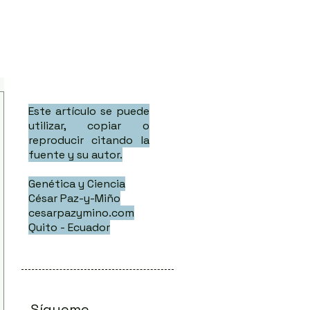
Este artículo se puede
utilizar, copiar o
reproducir citando la
fuente y su autor.
Genética y Ciencia
César Paz-y-Miño
cesarpazymino.com
Quito - Ecuador
Sígueme