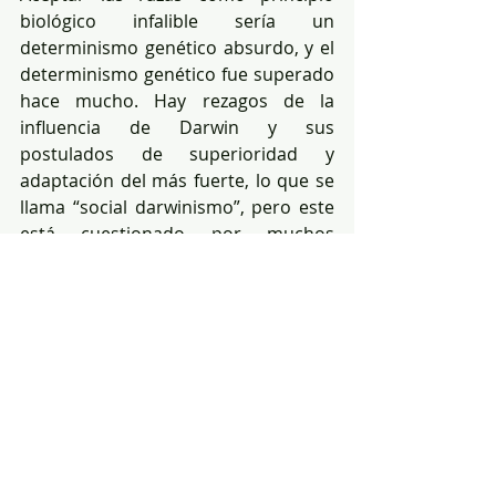
biológico infalible sería un 
determinismo genético absurdo, y el 
determinismo genético fue superado 
hace mucho. Hay rezagos de la 
influencia de Darwin y sus 
postulados de superioridad y 
adaptación del más fuerte, lo que se 
llama “social darwinismo”, pero este 
está cuestionado por muchos 
hallazgos. Justamente la variabilidad 
genética tan diversa, en que se 
muestra que unas poblaciones son 
más adaptadas para unas cuestiones 
en detrimento de otras o viceversa, 
es lo que destruye los conceptos 
biologistas puros, el determinismo y 
el social darwinismo. Al final de 
cuentas solo somos homínidos con 