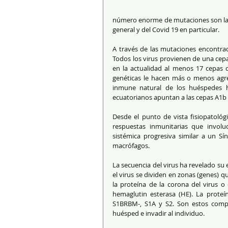
número enorme de mutaciones son las 
general y del Covid 19 en particular.
A través de las mutaciones encontrada
Todos los virus provienen de una cepa 
en la actualidad al menos 17 cepas de
genéticas le hacen más o menos agresi
inmune natural de los huéspedes h
ecuatorianos apuntan a las cepas A1b 
Desde el punto de vista fisiopatológi
respuestas inmunitarias que involuc
sistémica progresiva similar a un Sí
macrófagos.
La secuencia del virus ha revelado su 
el virus se dividen en zonas (genes) qu
la proteína de la corona del virus o 
hemaglutin esterasa (HE). La prote
S1BRBM-, S1A y S2. Son estos compo
huésped e invadir al individuo.