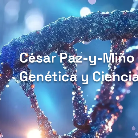
César Paz-y-Miño
Genética y Cienci