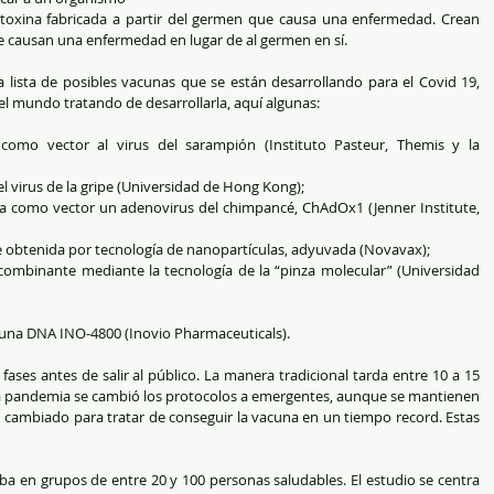
 toxina fabricada a partir del germen que causa una enfermedad. Crean 
e causan una enfermedad en lugar de al germen en sí.
lista de posibles vacunas que se están desarrollando para el Covid 19, 
el mundo tratando de desarrollarla, aquí algunas:
mo vector al virus del sarampión (Instituto Pasteur, Themis y la 
virus de la gripe (Universidad de Hong Kong);  
como vector un adenovirus del chimpancé, ChAdOx1 (Jenner Institute, 
obtenida por tecnología de nanopartículas, adyuvada (Novavax);  
ombinante mediante la tecnología de la “pinza molecular” (Universidad 
una DNA INO-4800 (Inovio Pharmaceuticals). 
ases antes de salir al público. La manera tradicional tarda entre 10 a 15 
la pandemia se cambió los protocolos a emergentes, aunque se mantienen 
n cambiado para tratar de conseguir la vacuna en un tiempo record. Estas 
eba en grupos de entre 20 y 100 personas saludables. El estudio se centra 