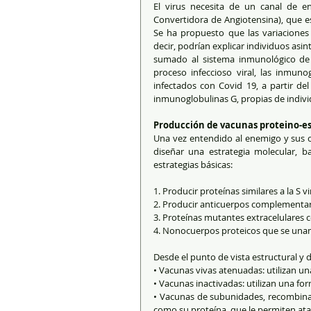
El virus necesita de un canal de e
Convertidora de Angiotensina), que es
Se ha propuesto que las variaciones 
decir, podrían explicar individuos as
sumado al sistema inmunológico de 
proceso infeccioso viral, las inmuno
infectados con Covid 19, a partir de
inmunoglobulinas G, propias de individ
Producción de vacunas proteino-esp
Una vez entendido al enemigo y sus ca
diseñar una estrategia molecular, ba
estrategias básicas:
1. Producir proteínas similares a la S 
2. Producir anticuerpos complementari
3. Proteínas mutantes extracelulares co
4. Nonocuerpos proteicos que se unan a
Desde el punto de vista estructural y 
• Vacunas vivas atenuadas: utilizan u
• Vacunas inactivadas: utilizan una 
• Vacunas de subunidades, recombinant
como su proteína, que le permiten at