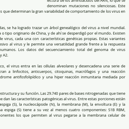
lectura de los aminoácidos del ARN, lo que se 
denominan mutaciones no silenciosas. Este 
que determinan la gran variabilidad de comportamiento de los virus en 
s, se ha logrado trazar un árbol genealógico del virus a nivel mundial. 
o tipo originario de China, y de ahí se desperdigó por el mundo. Existen 
 virus, cada una con características genéticas propias. Estas variantes 
vo al virus y le permite una versatilidad grande frente a la respuesta 
umanos. Los datos del secuenciamiento total del genoma de virus 
y A2.
co, el virus entra en las células alveolares y desencadena una serie de 
ran a linfocitos, anticuerpos, citoquinas, macrófagos y una reacción 
ndrome antifosfolipídico y una hiper reacción inmunitaria mediada por 
estructura y su función. Las 29.740 pares de bases nitrogenadas que tiene 
e dan las características patogénicas al virus. Entre estas porciones están 
espiga (S), la nucleocápside (N), la membrana (M), la envoltura (E) y la 
ína espiga (S) tiene a su vez al menos cuatro componentes: S1B RBM, 
nentes los que permiten al virus pegarse a la membrana celular de 