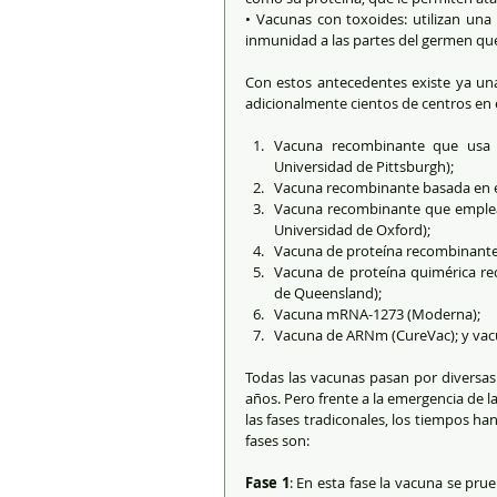
• Vacunas con toxoides: utilizan una
inmunidad a las partes del germen qu
Con estos antecedentes existe ya una 
adicionalmente cientos de centros en 
Vacuna recombinante que usa co
Universidad de Pittsburgh);  
Vacuna recombinante basada en el 
Vacuna recombinante que emplea 
Universidad de Oxford);  
Vacuna de proteína recombinante 
Vacuna de proteína quimérica rec
de Queensland);  
Vacuna mRNA-1273 (Moderna);  
Vacuna de ARNm (CureVac); y vac
Todas las vacunas pasan por diversas f
años. Pero frente a la emergencia de 
las fases tradiconales, los tiempos ha
fases son:
Fase 1
: En esta fase la vacuna se pru