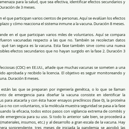
enaza para la salud, que sea efectiva, identificar efectos secundarios y 
 Duración de 3 meses.
n el que participan varios cientos de personas. Aquí se evalúan los efectos 
plazo y cómo reacciona el sistema inmune a la vacuna. Duración 8 meses.
de en el que participan varios miles de voluntarios. Aquí se compara 
fueron vacunadas respecto a las que no. También se recolectan datos 
 y qué tan segura es la vacuna. Esta fase también sirve como una nueva 
sibles efectos secundarios que no hayan surgido en la fase 2. Duración 3 
nfecciosas (CDC) en EE.UU., añade que muchas vacunas se someten a una 
do aprobada y recibido la licencia. El objetivo es seguir monitoreando y 
cuna. Duración 8 meses.
stán las que se preparan por ingeniería genética, o lo que se llaman 
nto de emergencia para diseñar la vacuna consiste en identificar la 
rus para atacarla y con ésta hacer ensayos preclínicos (fase 0), la proteína 
núa o no con voluntarios, si la molécula muestra seguridad se pasa a la fase 
uando la eficacia, todos estos pasos con vigilancia extrema de comités y 
de emergencia para su uso. Si todo lo anterior sale bien, se procederá a 
materiales, insumos, etc.) y al desarrollo a gran escala de la vacuna. Hay 
ra sorprendente, tres meses de iniciada la pandemia se aprobó las 