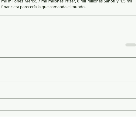
mil millones Merck, 7 mil millones Pfizer, 6 mil millones Sanofi y 1,5 mil 
ea financiera parecería la que comanda el mundo.