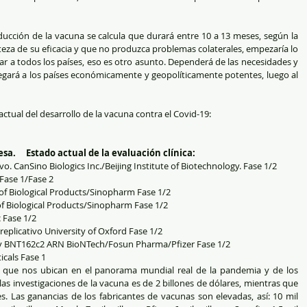
ucción de la vacuna se calcula que durará entre 10 a 13 meses, según la 
eza de su eficacia y que no produzca problemas colaterales, empezaría lo 
ar a todos los países, eso es otro asunto. Dependerá de las necesidades y 
gará a los países económicamente y geopolíticamente potentes, luego al 
ctual del desarrollo de la vacuna contra el Covid-19:
sa.     Estado actual de la evaluación clínica:
vo. CanSino Biologics Inc./Beijing Institute of Biotechnology. Fase 1/2  
se 1/Fase 2  
of Biological Products/Sinopharm Fase 1/2  
 of Biological Products/Sinopharm Fase 1/2  
Fase 1/2  
eplicativo University of Oxford Fase 1/2  
 BNT162c2 ARN BioNTech/Fosun Pharma/Pfizer Fase 1/2  
cals Fase 1 
s que nos ubican en el panorama mundial real de la pandemia y de los 
las investigaciones de la vacuna es de 2 billones de dólares, mientras que 
 Las ganancias de los fabricantes de vacunas son elevadas, así: 10 mil 