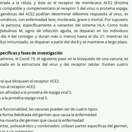
ntrada a la célula, y éste es el receptor de membrana ACE2 (Enzima 
 compatible y complementario al receptor S del virus o proteína espiga. 
genéticas del ACE2 podrían determinar diferente respuesta al virus, es 
intomáticos, con enfermedad leve, moderada, grave o mortal. Por supuesto 
la persona, específicamente a variantes del sistema HLA. Como todo 
globulinas M, signo de infección aguda, se disparan en los individuos 
l día 4 del contagio y duran más o menos hasta el día 21; mientras las 
uo inmunizado, se disparan a partir del día 8 y se mantiene a largo plazo.
ecíficas y fases de investigación
minos, el Covid 19, el siguiente paso en la búsqueda de una vacuna, es 
sada en la estructura del virus y del receptor celular. Existen cuatro 
viral que bloqueen el receptor ACE2.
os al receptor ACE2.
n afinidad a la proteína de espiga viral S.
 la proteína espiga viral S.
de funcionalidad, las vacunas pueden ser de cuatro tipos:
na forma debilitada del germen que causa la enfermedad
forma muerta del germen que causa la enfermedad
es, polisacáridos y combinados: utilizan partes específicas del germen, 
acar a un organismo