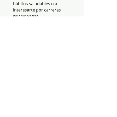
hábitos saludables o a 
interesarte por carreras 
relacionadas.
Comparte el conocimiento:
Difundir la información que 
consideres valiosa ayuda a crear 
una sociedad más informada y 
consciente.
La genética como 
herramienta para el futuro 
de Ecuador
La genética no es solo una ciencia 
del presente, sino una herramienta 
clave para el futuro. En Ecuador, su 
aplicación puede transformar áreas 
como la medicina personalizada, la 