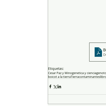
B
D
Etiquetas:
Cesar Paz y Mino
genetica y ciencia
genoto
boicot a la tierra
Tierra
contaminantes
libr