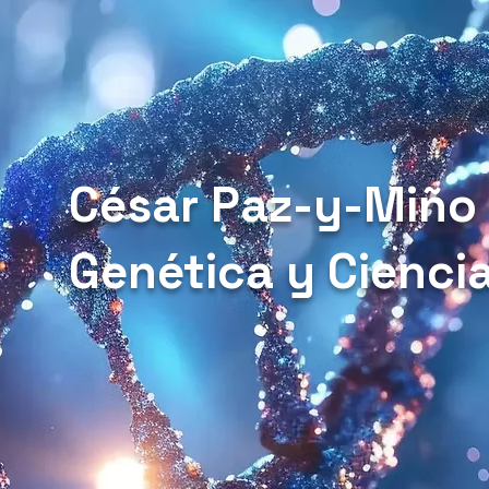
César Paz-y-Miño
Genética y Cienci