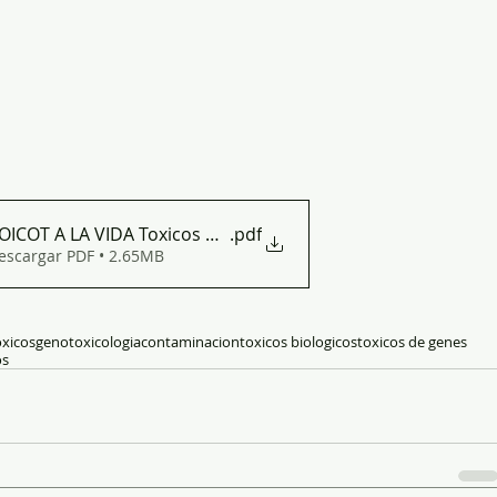
OICOT A LA VIDA Toxicos de genes
.pdf
escargar PDF • 2.65MB
xicos
genotoxicologia
contaminacion
toxicos biologicos
toxicos de genes
os