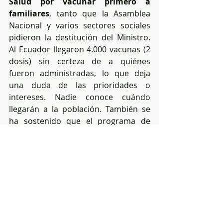
Salud por vacunar primero a 
familiares
, tanto que la Asamblea 
Nacional y varios sectores sociales 
pidieron la destitución del Ministro. 
Al Ecuador llegaron 4.000 vacunas (2 
dosis) sin certeza de a quiénes 
fueron administradas, lo que deja 
una duda de las prioridades o 
intereses. Nadie conoce cuándo 
llegarán a la población. También se 
ha sostenido que el programa de 
vacunación debe ser confidencial, es 
decir una lista secreta de vacunados, 
esto crea más incertidumbres sobre 
la ética de la vacunación.
Todos este panorama de 
irregularidades en el acceso, eficacia, 
seguridad y prácticas chuecas de la 