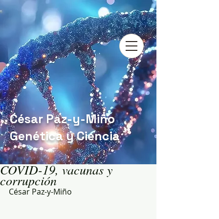
César Paz-y-Miño
Genética y Ciencia
COVID-19, vacunas y
corrupción
César Paz-y-Miño