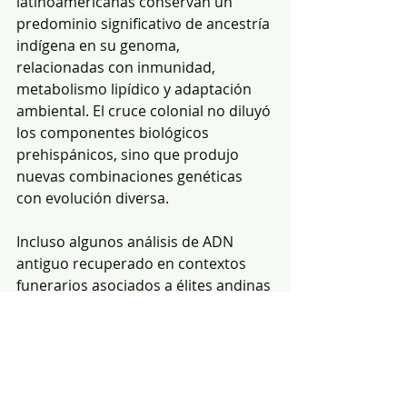
latinoamericanas conservan un 
predominio significativo de ancestría 
indígena en su genoma, 
relacionadas con inmunidad, 
metabolismo lipídico y adaptación 
ambiental. El cruce colonial no diluyó 
los componentes biológicos 
prehispánicos, sino que produjo 
nuevas combinaciones genéticas 
con evolución diversa.
Incluso algunos análisis de ADN 
antiguo recuperado en contextos 
funerarios asociados a élites andinas 
sugieren continuidad de ciertos 
marcadores genéticos entre 
individuos prehispánicos y 
comunidades contemporáneas de la 
región sur ecuatoriana, peruana y 