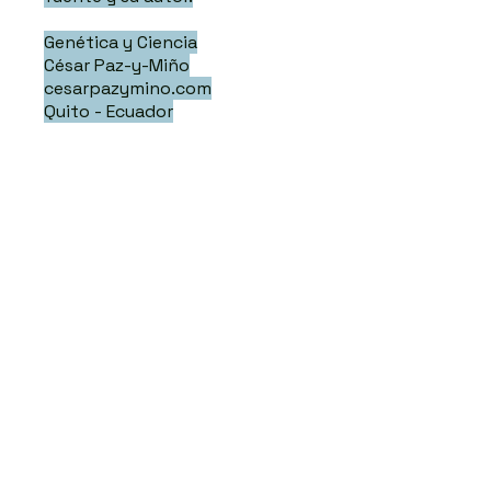
Genética y Ciencia
César Paz-y-Miño
cesarpazymino.com
Quito - Ecuador
Sígueme
Publicacione
s Recientes
La verdadera independencia se escribe
en el genoma
Cuando el sistema financiero convierte