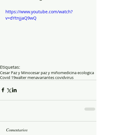
https://www.youtube.com/watch?
v=dYtnjjaQ9wQ
Etiquetas:
Cesar Paz y Mino
cesar paz y miño
medicina ecologica
Covid 19
walter mena
variantes covid
virus
Comentarios