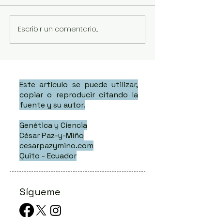
Escribir un comentario...
Este artículo se puede utilizar,
copiar o reproducir citando la
fuente y su autor.
Genética y Ciencia
César Paz-y-Miño
cesarpazymino.com
Quito - Ecuador
Sígueme