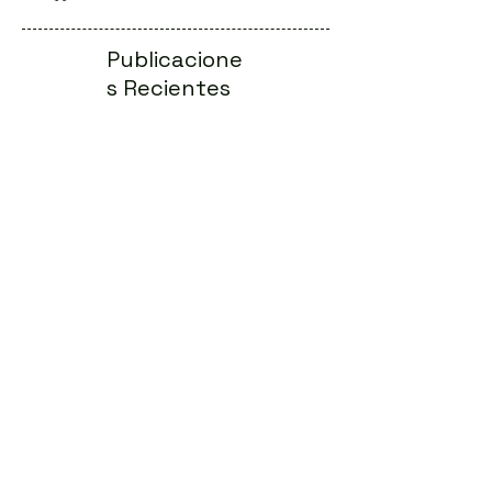
Publicacione
s Recientes
La verdadera independencia se escribe
en el genoma
Cuando el sistema financiero convierte
a la víctima en sospechoso
La odisea del diagnóstico en las
llamadas enfermedades raras
Conferencias Online: eventos genéticos
digitales al alcance de todos
Principios de la Terapia Génica: