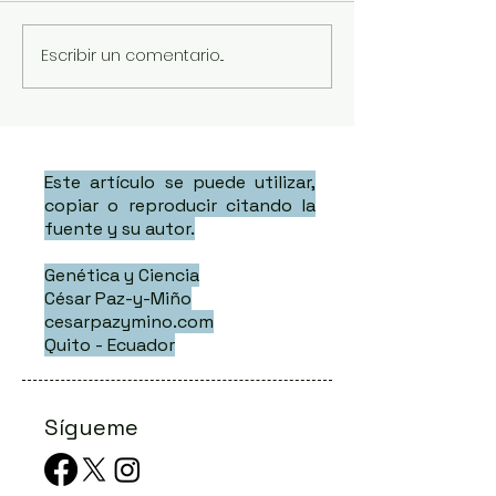
Escribir un comentario...
Este artículo se puede utilizar,
copiar o reproducir citando la
fuente y su autor.
Genética y Ciencia
César Paz-y-Miño
cesarpazymino.com
Quito - Ecuador
Sígueme