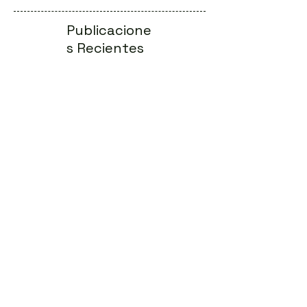
Publicacione
s Recientes
La odisea del diagnóstico en las
llamadas enfermedades raras
Conferencias Online: eventos genéticos
digitales al alcance de todos
Principios de la Terapia Génica:
Funcionamiento y Beneficios
Migraña: el papel del cerebro, los
genes y las hormonas
Controversias éticas en genética: Un
debate actual