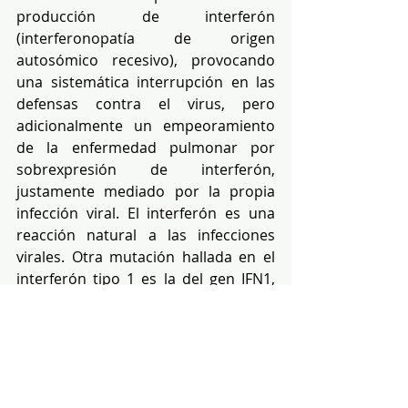
producción de interferón 
(interferonopatía de origen 
autosómico recesivo), provocando 
una sistemática interrupción en las 
defensas contra el virus, pero 
adicionalmente un empeoramiento 
de la enfermedad pulmonar por 
sobrexpresión de interferón, 
justamente mediado por la propia 
infección viral. El interferón es una 
reacción natural a las infecciones 
virales. Otra mutación hallada en el 
interferón tipo 1 es la del gen IFN1, 
cuyos cambios están implicados en 
daño pulmonar más severo.
La lista de proteínas y genes 
interactuantes es larga
; así la 