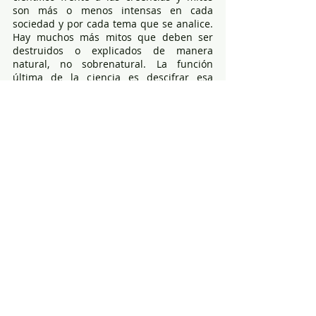
son más o menos intensas en cada 
sociedad y por cada tema que se analice. 
Hay muchos más mitos que deben ser 
destruidos o explicados de manera 
natural, no sobrenatural. La función 
última de la ciencia es descifrar esa 
verdad a partir del empirismo racional y 
ese es su aporte a la desmitificación de 
las sociedades.
Etiquetas:
Cesar Paz y Mino
genetica y ciencia
cesar paz y miño
Academia Ecuatoriana de Medicina
genomics lab
ciencia y mitos sexuales
sexo y estornudos
ciencia y mitos
ciencia y mito
ciencia y religon
covid y mitos
ciencia y brujas
ciencia y dilemas
ciencia y salem