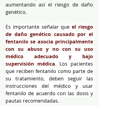
aumentando así el riesgo de daño 
genético.
Es importante señalar que 
el riesgo 
de daño genético causado por el 
fentanilo se asocia principalmente 
con su abuso y no con su uso 
médico adecuado y bajo 
supervisión médica
. Los pacientes 
que reciben fentanilo como parte de 
su tratamiento, deben seguir las 
instrucciones del médico y usar 
fentanilo de acuerdo con las dosis y 
pautas recomendadas.
El problema del fentanilo de uso 
ilegal, es similar a otras drogas 
ilícitas, y radica en que su uso está 
legitimado en la práctica, es decir, 