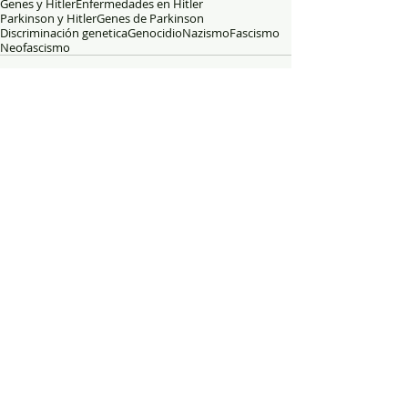
Genes y Hitler
Enfermedades en Hitler
Parkinson y Hitler
Genes de Parkinson
Discriminación genetica
Genocidio
Nazismo
Fascismo
Neofascismo
Comentarios
Escribir un comentario...
Este artículo se puede utilizar,
copiar o reproducir citando la