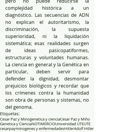
pero no puede reducirse la 
complejidad histórica a un 
diagnóstico. Las secuencias de ADN 
no explican el autoritarismo, la 
discriminación, la supuesta 
superioridad, ni la liquidación 
sistemática; esas realidades surgen 
de ideas pasicopatiformes, 
estructuras y voluntades humanas. 
La ciencia en general y la Genética en 
particular, deben servir para 
defender la dignidad, desmontar 
prejuicios biológicos y recordar que 
los crímenes contra la humanidad 
son obra de personas y sistemas, no 
del genoma.
Etiquetas:
Cesar Paz y Mino
genetica y ciencia
Cesar Paz y Miño
Genetica y Ciencia
NOTIMERCIO
Universidad UTE
UTE
cesarpaymino
genes y enfermedades
Hitler
Adolf Hitler