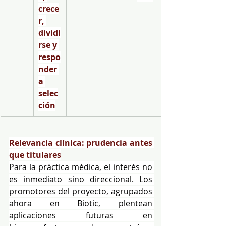
crece
r, 
dividi
rse y 
respo
nder 
a 
selec
ción
Relevancia clínica: prudencia antes 
que titulares
Para la práctica médica, el interés no 
es inmediato sino direccional. Los 
promotores del proyecto, agrupados 
ahora en Biotic, plentean 
aplicaciones futuras en 