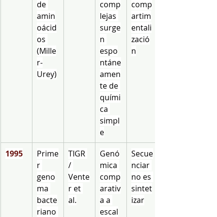
de 
comp
comp
amin
lejas 
artim
oácid
surge
entali
os 
n 
zació
(Mille
espo
n
r-
ntáne
Urey)
amen
te de 
quími
ca 
simpl
e
1995
Prime
TIGR 
Genó
Secue
r 
/ 
mica 
nciar 
geno
Vente
comp
no es 
ma 
r et 
arativ
sintet
bacte
al.
a a 
izar
riano 
escal