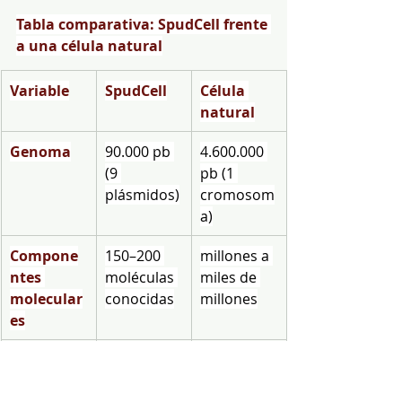
Tabla comparativa: SpudCell frente 
a una célula natural
Variable
SpudCell
Célula 
natural
Genoma
90.000 pb 
4.600.000 
(9 
pb (1 
plásmidos)
cromosom
a)
Compone
150–200 
millones a 
ntes 
moléculas 
miles de 
molecular
conocidas
millones
es
Tiempo de 
≈ 12 h a 30 
≈ 30 min
generació
°C