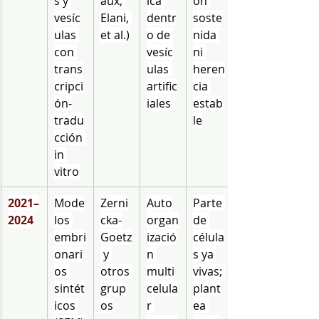
s y 
aux, 
ica 
ón 
vesíc
Elani, 
dentr
soste
ulas 
et al.)
o de 
nida 
con 
vesíc
ni 
trans
ulas 
heren
cripci
artific
cia 
ón-
iales
estab
tradu
le
cción 
in 
vitro
2021–
Mode
Zerni
Auto
Parte 
2024
los 
cka-
organ
de 
embri
Goetz
izació
célula
onari
 y 
n 
s ya 
os 
otros 
multi
vivas; 
sintét
grup
celula
plant
icos 
os
r 
ea 