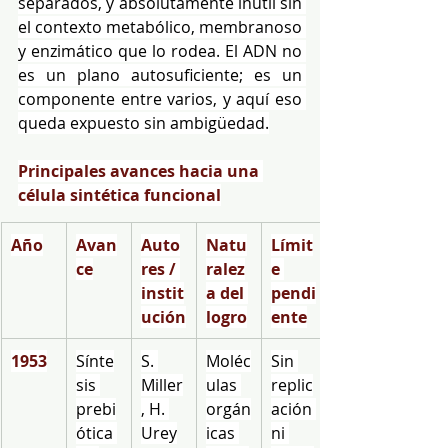
separados, y absolutamente inútil sin 
el contexto metabólico, membranoso 
y enzimático que lo rodea. El ADN no 
es un plano autosuficiente; es un 
componente entre varios, y aquí eso 
queda expuesto sin ambigüedad.
Principales avances hacia una 
célula sintética funcional
Año
Avan
Auto
Natu
Límit
ce
res / 
ralez
e 
instit
a del 
pendi
ución
logro
ente
1953
Sínte
S. 
Moléc
Sin 
sis 
Miller
ulas 
replic
prebi
, H. 
orgán
ación 
ótica 
Urey
icas 
ni 