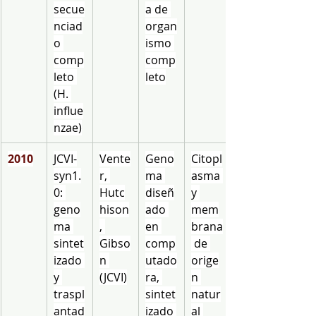
secue
a de 
nciad
organ
o 
ismo 
comp
comp
leto 
leto
(H. 
influe
nzae)
2010
JCVI-
Vente
Geno
Citopl
syn1.
r, 
ma 
asma 
0: 
Hutc
diseñ
y 
geno
hison
ado 
mem
ma 
, 
en 
brana
sintet
Gibso
comp
 de 
izado 
n 
utado
orige
y 
(JCVI)
ra, 
n 
traspl
sintet
natur
antad
izado 
al 