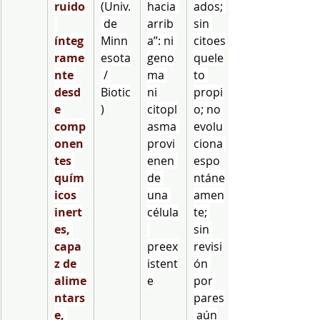
ruido
(Univ.
hacia 
ados; 
 de 
arrib
sin 
ínteg
Minn
a”: ni 
citoes
rame
esota
geno
quele
nte 
 / 
ma 
to 
desd
Biotic
ni 
propi
e 
)
citopl
o; no 
comp
asma 
evolu
onen
provi
ciona 
tes 
enen 
espo
quím
de 
ntáne
icos 
una 
amen
inert
célula
te; 
es, 
sin 
capa
preex
revisi
z de 
istent
ón 
alime
e
por 
ntars
pares
e, 
 aún