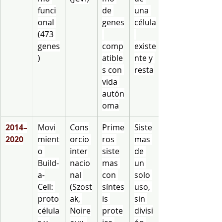
funci
de 
una 
onal 
genes
célula
(473 
genes
comp
existe
)
atible
nte y 
s con 
resta
vida 
autón
oma
2014–
Movi
Cons
Prime
Siste
2020
mient
orcio 
ros 
mas 
o 
inter
siste
de 
Build-
nacio
mas 
un 
a-
nal 
con 
solo 
Cell: 
(Szost
síntes
uso, 
proto
ak, 
is 
sin 
célula
Noire
prote
divisi