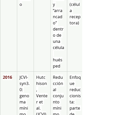
o
y 
(célul
“arra
a 
ncad
recep
o” 
tora)
dentr
o de 
una 
célula
hués
ped
2016
JCVI-
Hutc
Redu
Enfoq
syn3.
hison
cción 
ue 
0: 
, 
al 
reduc
geno
Vente
conju
cionis
ma 
r et 
nto 
ta: 
míni
al. 
míni
parte 
mo 
(JCVI)
mo 
de 