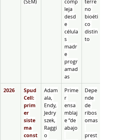
(SEM)
comp
terre
leja 
no 
desd
bioéti
e 
co 
célula
distin
s 
to
madr
e 
progr
amad
as
2026
Spud
Adam
Prime
Depe
Cell: 
ala, 
r 
nde 
prim
Endy, 
ensa
de 
er 
Jedry
mblaj
ribos
siste
szek, 
e “de 
omas
ma 
Raggi
abajo
const
o 
prest