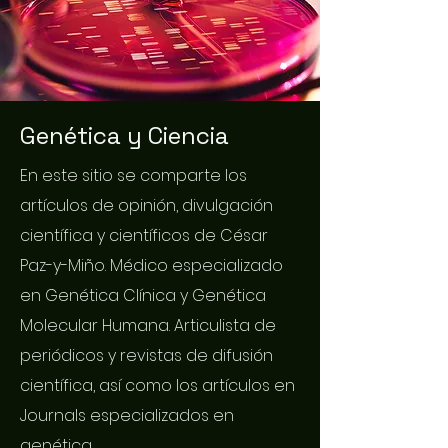
Genética y Ciencia
En este sitio se comparte los
artículos de opinión, divulgación
científica y científicos de César
Paz-y-Miño. Médico especializado
en Genética Clínica y Genética
Molecular Humana. Articulista de
periódicos y revistas de difusión
científica, así como los artículos en
Journals especializados en
genética.