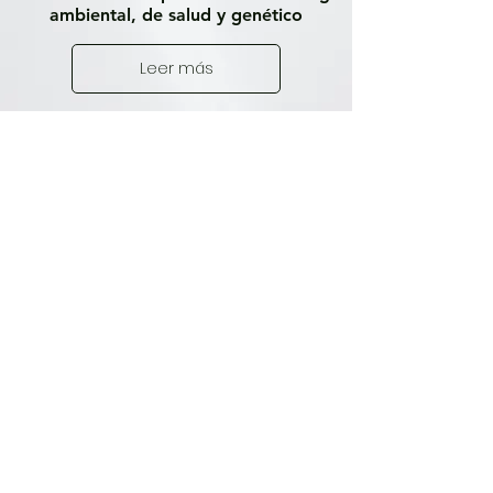
ambiental, de salud y genético
Leer más
Todas las Publicaciones
Próximamente nuevas
entradas
Explora otras categorías en este
blog o vuelve más tarde.