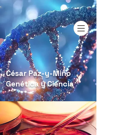
César Paz-y-Miño
Genética y Ciencia