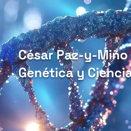
César Paz-y-Miño
Genética y Cienci