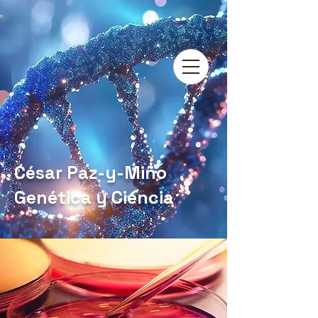
César Paz-y-Miño
Genética y Ciencia