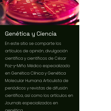
Genética y Ciencia
En este sitio se comparte los
artículos de opinión, divulgación
científica y científicos de César
Paz-y-Miño. Médico especializado
en Genética Clínica y Genética
Molecular Humana. Articulista de
periódicos y revistas de difusión
científica, así como los artículos en
Journals especializados en
genética.