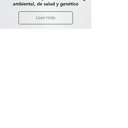
ambiental, de salud y genético
Leer más
Todas las Publicaciones
Próximamente nuevas
entradas
Explora otras categorías en este
blog o vuelve más tarde.