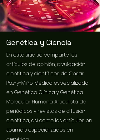
Genética y Ciencia
En este sitio se comparte los
artículos de opinión, divulgación
científica y científicos de César
Paz-y-Miño. Médico especializado
en Genética Clínica y Genética
Molecular Humana. Articulista de
periódicos y revistas de difusión
científica, así como los artículos en
Journals especializados en
genética.