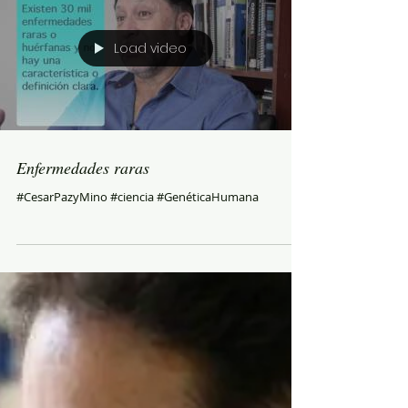
Load video
Enfermedades raras
#CesarPazyMino #ciencia #GenéticaHumana