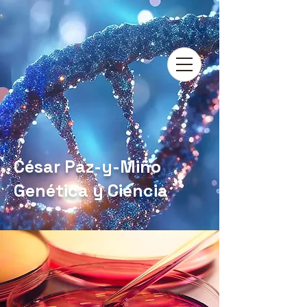
César Paz-y-Miño
Genética y Ciencia