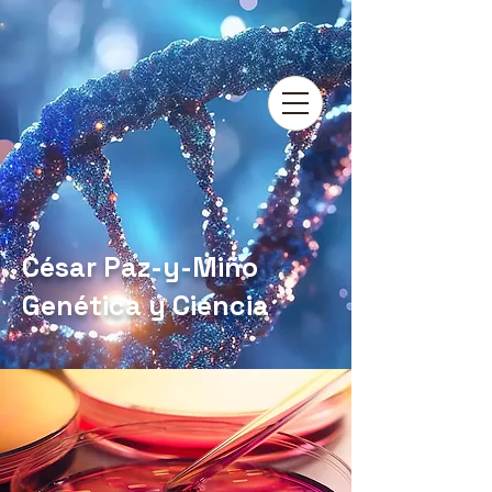
César Paz-y-Miño
Genética y Ciencia