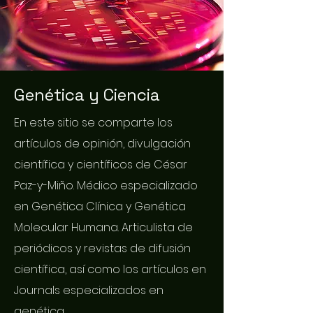
Genética y Ciencia
En este sitio se comparte los
artículos de opinión, divulgación
científica y científicos de César
Paz-y-Miño. Médico especializado
en Genética Clínica y Genética
Molecular Humana. Articulista de
periódicos y revistas de difusión
científica, así como los artículos en
Journals especializados en
genética.