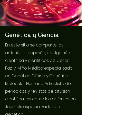
Genética y Ciencia
En este sitio se comparte los
artículos de opinión, divulgación
científica y científicos de César
Paz-y-Miño. Médico especializado
en Genética Clínica y Genética
Molecular Humana. Articulista de
periódicos y revistas de difusión
científica, así como los artículos en
Journals especializados en
genética.