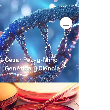
César Paz-y-Miño
Genética y Ciencia