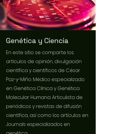
Genética y Ciencia
En este sitio se comparte los
artículos de opinión, divulgación
científica y científicos de César
Paz-y-Miño. Médico especializado
en Genética Clínica y Genética
Molecular Humana. Articulista de
periódicos y revistas de difusión
científica, así como los artículos en
Journals especializados en
genética.