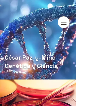
César Paz-y-Miño
Genética y Ciencia