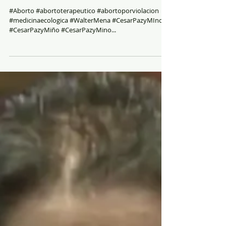
#Aborto #abortoterapeutico #abortoporviolacion
#medicinaecologica #WalterMena #CesarPazyMIno
#CesarPazyMiño #CesarPazyMino...