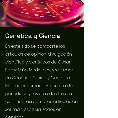
Genética y Ciencia
En este sitio se comparte los
artículos de opinión, divulgación
científica y científicos de César
Paz-y-Miño. Médico especializado
en Genética Clínica y Genética
Molecular Humana. Articulista de
periódicos y revistas de difusión
científica, así como los artículos en
Journals especializados en
genética.