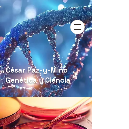
César Paz-y-Miño
Genética y Ciencia