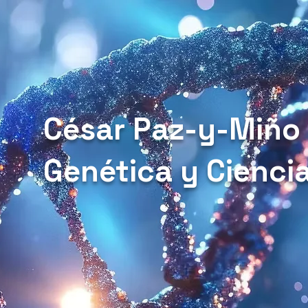
César Paz-y-Miño
Genética y Cienci