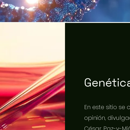
Genética
En este sitio se
opinión, divulgac
César Paz-y-Miñ