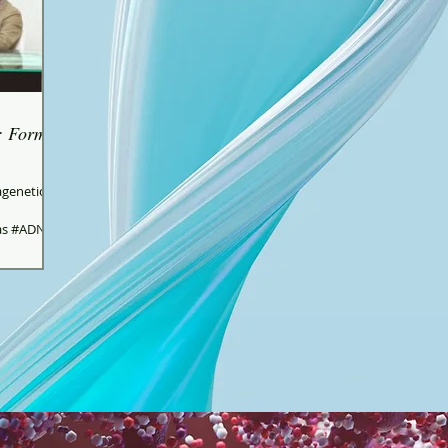
 Formas
agenetica
as #ADN