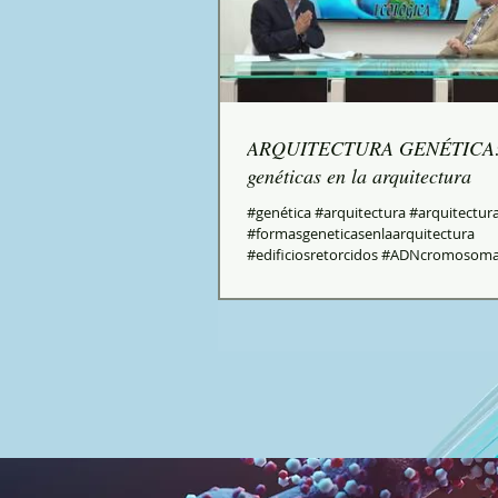
ARQUITECTURA GENÉTICA:
genéticas en la arquitectura
#genética #arquitectura #arquitectur
#formasgeneticasenlaarquitectura
#edificiosretorcidos #ADNcromosom
#DiadelADN...