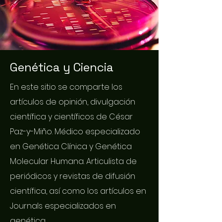
Genética y Ciencia
En este sitio se comparte los
artículos de opinión, divulgación
científica y científicos de César
Paz-y-Miño. Médico especializado
en Genética Clínica y Genética
Molecular Humana. Articulista de
periódicos y revistas de difusión
científica, así como los artículos en
Journals especializados en
genética.