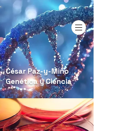
César Paz-y-Miño
Genética y Ciencia