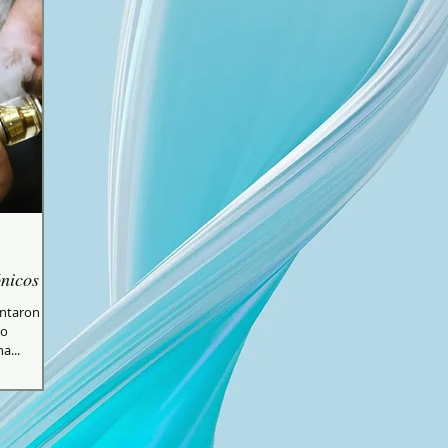
ónicos
ventaron en
lo
a...