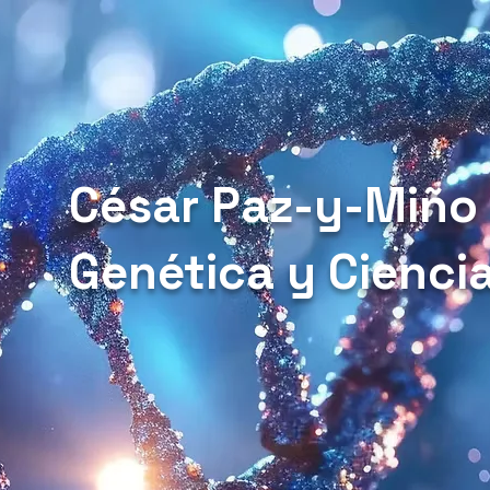
César Paz-y-Miño
Genética y Cienci