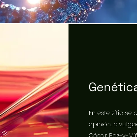
Genética
En este sitio se
opinión, divulgac
César Paz-y-Miñ