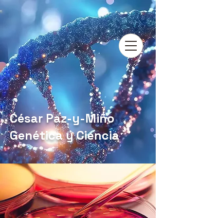
César Paz-y-Miño
Genética y Ciencia