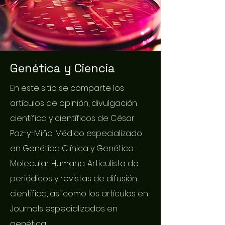
Genética y Ciencia
En este sitio se comparte los
artículos de opinión, divulgación
científica y científicos de César
Paz-y-Miño. Médico especializado
en Genética Clínica y Genética
Molecular Humana. Articulista de
periódicos y revistas de difusión
científica, así como los artículos en
Journals especializados en
genética.