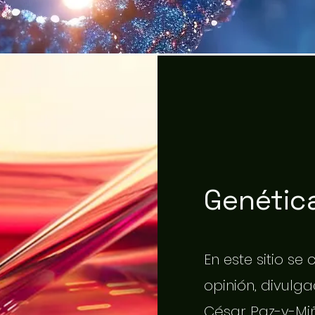
Genética
En este sitio se
opinión, divulgac
César Paz-y-Miñ