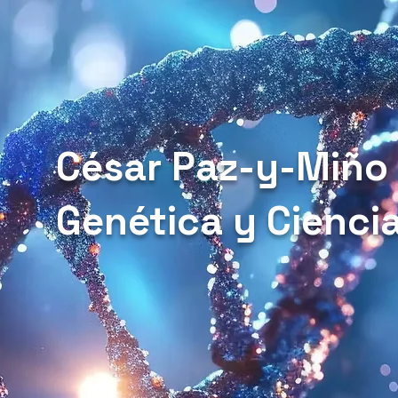
César Paz-y-Miño
Genética y Cienci