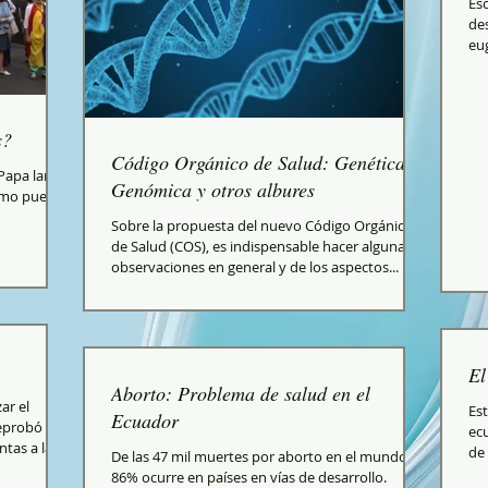
Esc
des
eu
s?
Código Orgánico de Salud: Genética,
 Papa lanzó
Genómica y otros albures
cómo puede
Sobre la propuesta del nuevo Código Orgánico
de Salud (COS), es indispensable hacer algunas
observaciones en general y de los aspectos...
El
Aborto: Problema de salud en el
ar el
Es
Ecuador
reprobó a
ecu
as a las...
de 
De las 47 mil muertes por aborto en el mundo, el
86% ocurre en países en vías de desarrollo.