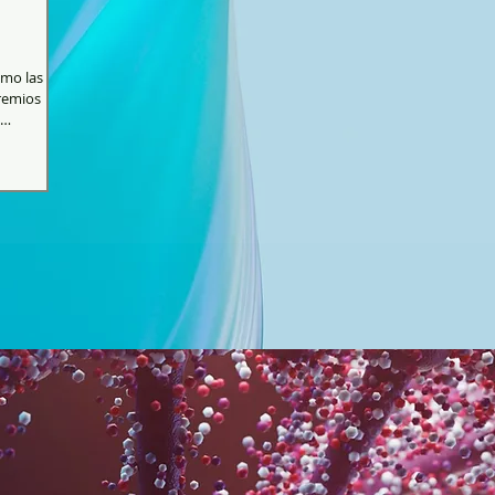
omo las
remios